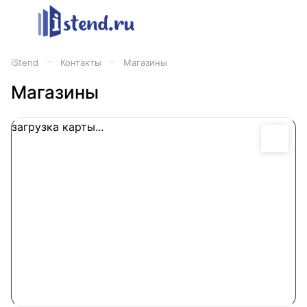
–
–
iStend
Контакты
Магазины
Магазины
загрузка карты...