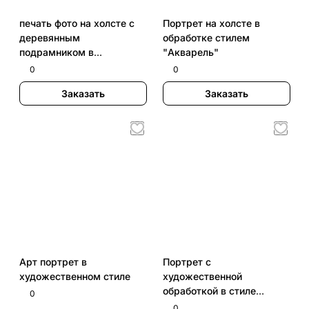
печать фото на холсте с
Портрет на холсте в
деревянным
обработке стилем
подрамником в
"Акварель"
комсомольске на амуре
0
0
Заказать
Заказать
Арт портрет в
Портрет с
художественном стиле
художественной
обработкой в стиле
0
"Flower art"
0