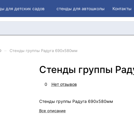
ды для детских садов
стенды для автошколы
Контакты
–
Ф
Стенды группы Радуга 690х580мм
Стенды группы Рад
0
Нет отзывов
Стенды группы Радуга 690х580мм
Все описание