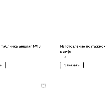
 табличка аншлаг №18
Изготовление поэтажной 
в лифт
0
ь
Заказать