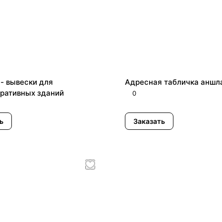
 - вывески для
Адресная табличка аншл
ративных зданий
0
ь
Заказать