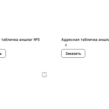
 табличка аншлаг №5
Адресная табличка аншл
0
ь
Заказать