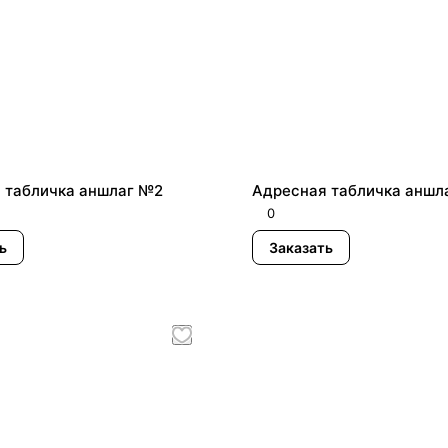
 табличка аншлаг №2
Адресная табличка аншл
0
ь
Заказать